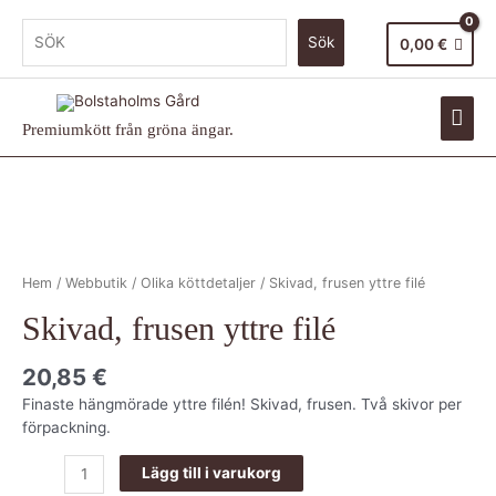
Sök
0,00
€
Premiumkött från gröna ängar.
Hem
/
Webbutik
/
Olika köttdetaljer
/ Skivad, frusen yttre filé
Skivad, frusen yttre filé
20,85
€
Finaste hängmörade yttre filén! Skivad, frusen. Två skivor per
förpackning.
Lägg till i varukorg