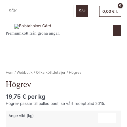
Sök
0,00
€
Premiumkött från gröna ängar.
Hem
/
Webbutik
/
Olika köttdetaljer
/ Högrev
Högrev
19,75
€
per kg
Högrev passar till pulled beef, se vårt receptblad 2015.
Ange vikt (kg)