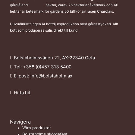
hektar, varav 75 hektar är åkermark och 40
hektar är betesmark för gårdens 50 biffkor av rasen Charolais.
Huvudinriktningen är köttdjursproduktion med gårdsstyckeri. Allt
kött som produceras säljs direkt till kund.
Bolstaholmsvägen 22, AX-22340 Geta
Tel: +358 (0)457 313 5400
E-post:
info@bolstaholm.ax
Hitta hit
Navigera
Våra produkter
Bolstaholms skördefest