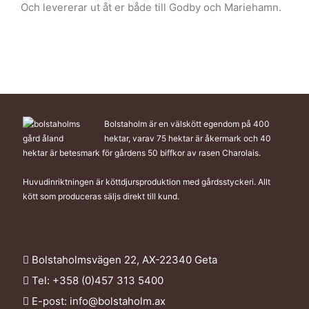
Och levererar ut åt er både till Godby och Mariehamn.
Bolstaholm är en välskött egendom på 400
hektar, varav 75 hektar är åkermark och 40
hektar är betesmark för gårdens 50 biffkor av rasen Charolais.
Huvudinriktningen är köttdjursproduktion med gårdsstyckeri. Allt
kött som produceras säljs direkt till kund.
Bolstaholmsvägen 22, AX-22340 Geta
Tel: +358 (0)457 313 5400
E-post:
info@bolstaholm.ax