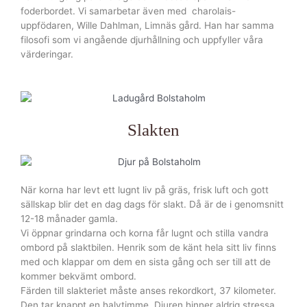
foderbordet. Vi samarbetar även med charolais-
uppfödaren, Wille Dahlman, Limnäs gård. Han har samma
filosofi som vi angående djurhållning och uppfyller våra
värderingar.
Slakten
När korna har levt ett lugnt liv på gräs, frisk luft och gott
sällskap blir det en dag dags för slakt. Då är de i genomsnitt
12-18 månader gamla.
Vi öppnar grindarna och korna får lugnt och stilla vandra
ombord på slaktbilen. Henrik som de känt hela sitt liv finns
med och klappar om dem en sista gång och ser till att de
kommer bekvämt ombord.
Färden till slakteriet måste anses rekordkort, 37 kilometer.
Den tar knappt en halvtimme. Djuren hinner aldrig stressa