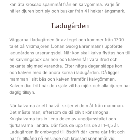
kan äta krossad spannmål från en kalvgömma. Varje år
håller djuren bort sly och buskar från 41 hektar ängsmark.
Ladugården
Väggarna i ladugården är av tegel och kommer från 1700-
talet då Vildmajoren (Johan Georg Ehrenmalm) uppförde
ladugårdens ursprungsdel. När kon skall kalva flyttas hon till
en kalvningsbox där hon och kalven får vara ifred och
bekanta sig med varandra. Efter några dagar släpps kon
och kalven med de andra korna i ladugården. Då ligger
mamman i sitt bås och kalven framför i kalvgömman.
Kalven diar fritt när den själv vill ha mjölk och alla djuren har
daglig tillsyn.
När kalvarna är ett halvår skiljer vi dem åt från mamman.
Det måste man, eftersom de då blivit könsmogna.
Kvigkalvarna tas in i ena delen av ungdjursstallet och
tjurkalvarna i andra. Där föds de upp tills de är 1–1,5 år.
Ladugården är ombyggd till lösdrift där korna går fritt och
har fri tillgång på ensilage och krossad spannmål vid