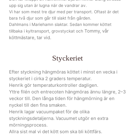
upp sig utan är lugna när de vandrar av.
Vi har som mest tre djur med per transport. Oftast är det
bara två djur som går till slakt från gården.
Dahlmans i Mariehamn slaktar. Sedan kommer köttet
Tommy, vår
tillbaka i kyltransport, grovstyckat och
köttmästare, tar vid.
Styckeriet
Efter styckning hängmöras köttet i minst en vecka i
styckeriet i cirka 2 graders temperatur.
Henrik gör temperaturkontroller dagligen.
Yttre filén och entrecoten hängmöras ännu längre, 2–3
veckor till. Den långa tiden för hängmörning är en
nyckel till den fina smaken.
Henrik lagar vacuumpaket för de olika
styckningsdetaljerna. Vacuumet utgör en extra
mörningsprocess.
Allra sist mal vi det kött som ska bli köttfärs.