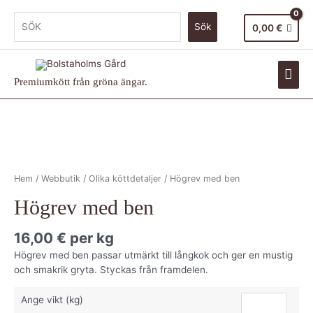
Sök
0,00
€
Premiumkött från gröna ängar.
Hem
/
Webbutik
/
Olika köttdetaljer
/ Högrev med ben
Högrev med ben
16,00
€
per kg
Högrev med ben passar utmärkt till långkok och ger en mustig
och smakrik gryta. Styckas från framdelen.
Ange vikt (kg)