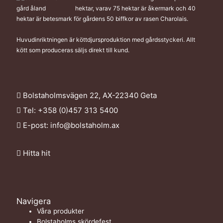
hektar, varav 75 hektar är åkermark och 40
hektar är betesmark för gårdens 50 biffkor av rasen Charolais.
Huvudinriktningen är köttdjursproduktion med gårdsstyckeri. Allt
kött som produceras säljs direkt till kund.
Bolstaholmsvägen 22, AX-22340 Geta
Tel: +358 (0)457 313 5400
E-post:
info@bolstaholm.ax
Hitta hit
Navigera
Våra produkter
Bolstaholms skördefest