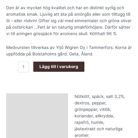
Den är av mycket hög kvalitet och har en distinkt syrlig och
aromatisk smak. Ljuvlig att äta på smörgås eller som tilltugg till
öl – eller rödvin! Gifter sig väl med emmentaler och gröna oliver
på ostbrickan …Fett är en naturlig smakförhöjare. Därför sätter
vi till aningen grisspäck för aromens skull. Kötthalt 96 %.
Medvursten tillverkas av Yrjö Wigren Oy i Tammerfors. Korna är
uppfödda på Bolstaholms gård, Geta, Åland.
Lägg till i varukorg
Nötkött, späck, salt 3,2%,
Beskrivning
dextros, peppar,
grönpeppar, vitlök,
Ytterligare information
koriander, allkrydda,
rapsfrö, humle,
jästextrakt och naturliga
aromer.