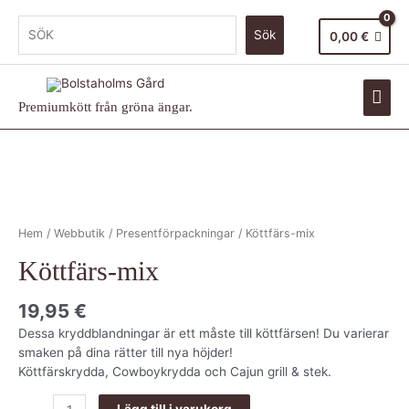
Sök
0,00
€
Premiumkött från gröna ängar.
Hem
/
Webbutik
/
Presentförpackningar
/ Köttfärs-mix
Köttfärs-mix
19,95
€
Dessa kryddblandningar är ett måste till köttfärsen! Du varierar
smaken på dina rätter till nya höjder!
Köttfärskrydda, Cowboykrydda och Cajun grill & stek.
Lägg till i varukorg