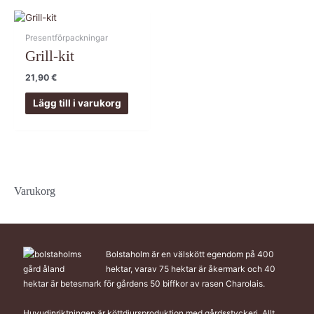
Presentförpackningar
Grill-kit
21,90
€
Lägg till i varukorg
Varukorg
Bolstaholm är en välskött egendom på 400
hektar, varav 75 hektar är åkermark och 40
hektar är betesmark för gårdens 50 biffkor av rasen Charolais.
Huvudinriktningen är köttdjursproduktion med gårdsstyckeri. Allt